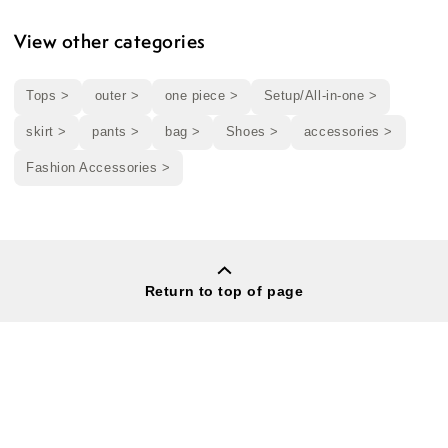
View other categories
Tops >
outer >
one piece >
Setup/All-in-one >
skirt >
pants >
bag >
Shoes >
accessories >
Fashion Accessories >
Return to top of page