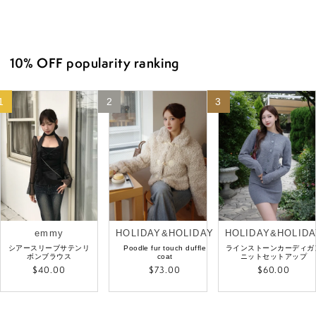
price
10% OFF popularity ranking
1
2
3
emmy
HOLIDAY&HOLIDAY
HOLIDAY&HOLIDA
Vendor:
Vendor:
Vendor:
シアースリーブサテンリ
Poodle fur touch duffle
ラインストーンカーディガ
ボンブラウス
coat
ニットセットアップ
Regular
$40.00
Regular
$73.00
Regular
$60.00
price
price
price